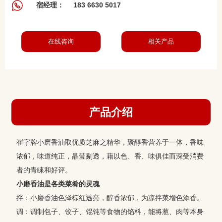
183 6630 5017
宿经理：
在线咨询
相关产品
产品介绍
崔字牌小磨香油取优质芝麻之精华，聚醇香营养于一体，香味
浓郁，味道纯正，晶莹剔透，藉以色、香、味俱佳而深受消费
者的青睐和好评。
小磨香油是各类菜肴的灵魂
拌：小磨香油色泽棕红透亮，醇香浓郁，为凉拌菜增色添香。
调：调制包子、饺子、馄饨等食物的馅料，能将葱、肉等本身